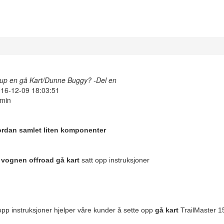
up en gå Kart/Dunne Buggy? -Del en
16-12-09 18:03:51
min
ordan samlet liten komponenter
o
vognen offroad gå kart
satt opp instruksjoner
 opp instruksjoner hjelper våre kunder å sette opp
gå kart
TrailMaster 15