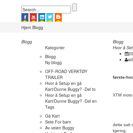
Hjem
Blogg
Blogg
Blogg
Kategorier
Hvor å Set
20
Blogg
ad
Ny blogg
OFF-ROAD VERKTØY
TRAILER
første-hv
Hvor å Setup en gå
Kart/Dunne Buggy? -Del to
Hvor å Setup en gå
XTM mot
Kart/Dunne Buggy? -Del en
Tags
Gå Kart
Sete For barn
dette satt
Av veien Buggy
kjøring.