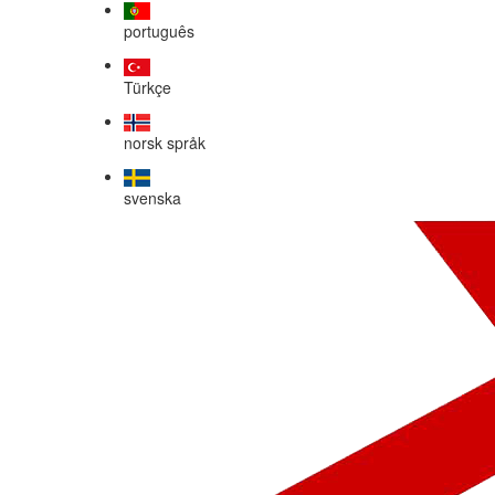
português
Türkçe
norsk språk
svenska