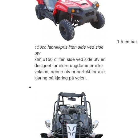
1.5 en bak 
150cc fabrikkpris liten side ved side
utv
xtm u150-c liten side ved side utv er
designet for eldre ungdommer eller
voksne. denne utv er perfekt for alle
kjøring på kjøring på veien.