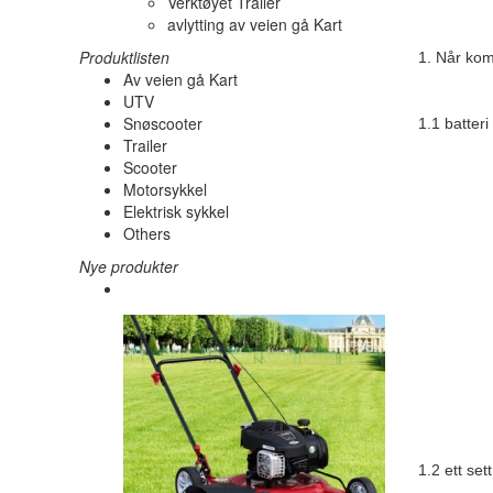
Verktøyet Trailer
avlytting av veien gå Kart
Produktlisten
1. Når kom
Av veien gå Kart
UTV
Snøscooter
1.1 batteri
Trailer
Scooter
Motorsykkel
Elektrisk sykkel
Others
Nye produkter
1.2 ett set