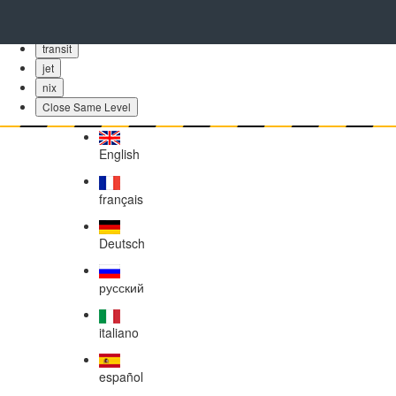
bubba
skinny
transit
jet
nix
Close Same Level
English
français
Deutsch
русский
italiano
español