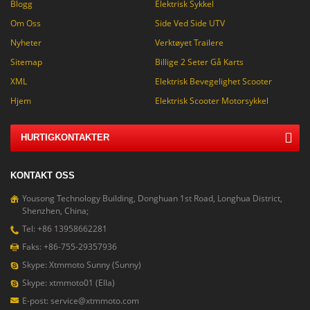
Blogg
Elektrisk Sykkel
Om Oss
Side Ved Side UTV
Nyheter
Verktøyet Trailere
Sitemap
Billige 2 Seter Gå Karts
XML
Elektrisk Bevegelighet Scooter
Hjem
Elektrisk Scooter Motorsykkel
HURTIGKONTAKTER
KONTAKT OSS
Yousong Technology Building, Donghuan 1st Road, Longhua District,
Shenzhen, China;
Tel: +86 13958662281
Faks: +86-755-29357936
Skype: Xtmmoto Sunny (Sunny)
Skype: xtmmoto01 (Ella)
E-post: service@xtmmoto.com