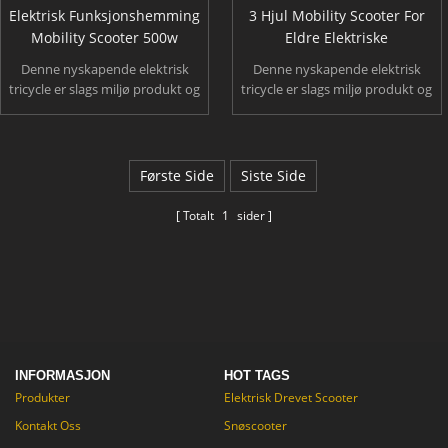
Elektrisk Funksjonshemming
3 Hjul Mobility Scooter For
Mobility Scooter 500w
Eldre Elektriske
Denne nyskapende elektrisk
Denne nyskapende elektrisk
tricycle er slags miljø produkt og
tricycle er slags miljø produkt og
sparer menneskelige ressurser.
sparer menneskelige ressurser.
det ikke bare kan bære folk men
det ikke bare kan bære folk men
også bære Last, som er multi
også bære Last, som er multi
funksjonelle elektrisk tricycle, og
funksjonelle elektrisk tricycle, og
Første Side
Siste Side
det er egnet for eldre og
det er egnet for eldre og
funksjonshemmede personen.
funksjonshemmede personen.
Totalt
1
sider
INFORMASJON
HOT TAGS
Produkter
Elektrisk Drevet Scooter
Kontakt Oss
Snøscooter