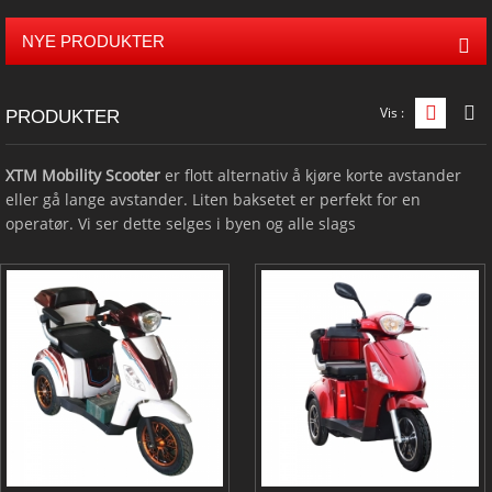
NYE PRODUKTER
Vis :
Rutenet
L
PRODUKTER
XTM
Mobility Scooter
er flott alternativ å kjøre korte avstander
eller gå lange avstander. Liten baksetet er perfekt for en
operatør. Vi ser dette selges i byen og alle slags
Familieinnstillinger som en walking verktøyet. Som med alle
typer elektriske kjøretøy produkter, 3 hjul mobility scooter
trenger bare én ladesyklus 6-8 h å komme i gang.
Denne nyskapende elektrisk tricycle er slags miljø produkt og
sparer menneskelige ressurser. Det ikke bare kan