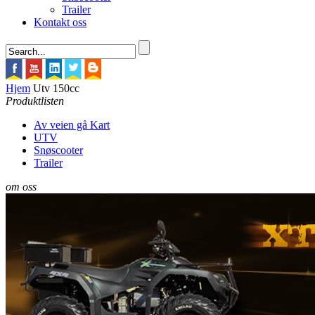
Trailer
Kontakt oss
Hjem
Utv 150cc
Produktlisten
Av veien gå Kart
UTV
Snøscooter
Trailer
om oss