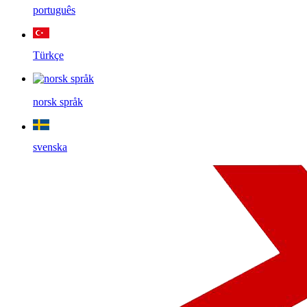
português
Türkçe
norsk språk
svenska