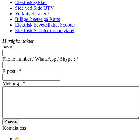
Elektrisk sykkel
Side ved Side UTV
Verktøyet trailere
Billige 2 seter gå Karts
Elektrisk bevegelighet Scooter
Elektrisk Scooter motorsykkel
Hurtigkontakter
navn :
Phone number / WhatsApp / Skype :
*
E-post :
*
Melding :
*
Sende
Kontakt oss