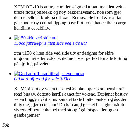
XTM OD-10 is an nytte trailer salgmed tungt, men lett vekt,
brede flotasjonsdekk og høy bakkenavstand, noe som gjør
dem ideelle til bruk på offroad. Removable front & rear tail
gate and easy central tipping base further enhance their cargo
handling capability.
150cc fabrikkpris liten side ved side utv
xtm u150-c liten side ved side utv er designet for eldre
ungdommer eller voksne. denne utv er perfekt for alle kjøring
på kjøring på veien.
Gå kart off road for sale 300cc
XTMGå kart av veien til salgsEr enkel operasjon bensin off
road buggy. dettego kartEr egnet for voksne. Designet best av
veien buggy i vårt sinn, kan det takle bratte banker og åssider
til tykke, gjørmete spor! Du kan angi ønsket hastighet når du
styrer definere enkelhet med stopp / gå fotspedaler og en
gassbegrenser.
Søk