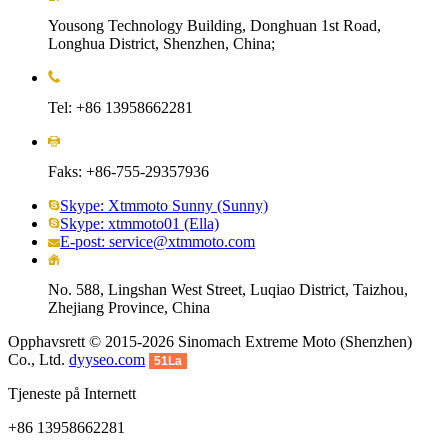
Yousong Technology Building, Donghuan 1st Road,
Longhua District, Shenzhen, China;
Tel: +86 13958662281
Faks: +86-755-29357936
Skype: Xtmmoto Sunny (Sunny)
Skype: xtmmoto01 (Ella)
E-post: service@xtmmoto.com
No. 588, Lingshan West Street, Luqiao District, Taizhou,
Zhejiang Province, China
Opphavsrett © 2015-2026 Sinomach Extreme Moto (Shenzhen)
Co., Ltd.
dyyseo.com
51La
Tjeneste på Internett
+86 13958662281