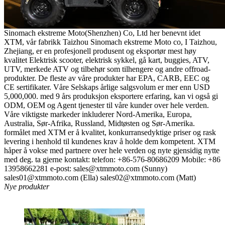
Sinomach ekstreme Moto(Shenzhen) Co, Ltd her benevnt idet
XTM, vår fabrikk Taizhou Sinomach ekstreme Moto co, I Taizhou,
Zhejiang, er en profesjonell produsent og eksportør mest høy
kvalitet Elektrisk scooter, elektrisk sykkel, gå kart, buggies, ATV,
UTV, merkede ATV og tilbehør som tilhengere og andre offroad-
produkter. De fleste av våre produkter har EPA, CARB, EEC og
CE sertifikater. Våre Selskaps årlige salgsvolum er mer enn USD
5,000,000. med 9 års produksjon eksportere erfaring, kan vi også gi
ODM, OEM og Agent tjenester til våre kunder over hele verden.
Våre viktigste markeder inkluderer Nord-Amerika, Europa,
Australia, Sør-Afrika, Russland, Midtøsten og Sør-Amerika.
formålet med XTM er å kvalitet, konkurransedyktige priser og rask
levering i henhold til kundenes krav å holde dem kompetent. XTM
håper å vokse med partnere over hele verden og nyte gjensidig nytte
med deg. ta gjerne kontakt: telefon: +86-576-80686209 Mobile: +86
13958662281 e-post: sales@xtmmoto.com (Sunny)
sales01@xtmmoto.com (Ella) sales02@xtmmoto.com (Matt)
Nye produkter