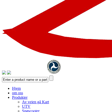
Hjem
om oss
Produkter
Av veien gå Kart
UTV
Snøscooter