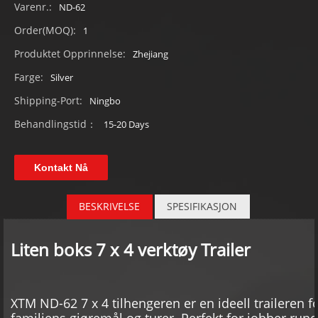
Varenr.:
ND-62
Order(MOQ):
1
Produktet Opprinnelse:
Zhejiang
Farge:
Silver
Shipping-Port:
Ningbo
Behandlingstid：
15-20 Days
Kontakt Nå
BESKRIVELSE
SPESIFIKASJON
Liten boks 7 x 4 verktøy Trailer
spesifikasjonen om boksen Trailer
XTM ND-62 7 x 4 tilhengeren er en ideell traileren f
familiens gjøremål og turer. Perfekt for jobber run