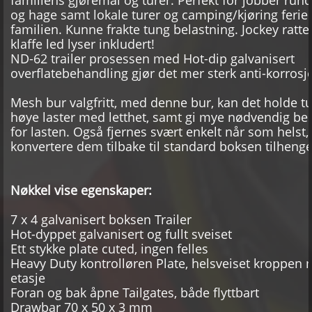
og hage samt lokale turer og camping/kjøring feri
familien. Kunne frakte tung belastning. Jockey rattet
klaffe led lyser inkludert!
ND-62 trailer prosessen med Hot-dip galvanisert
overflatebehandling gjør det mer sterk anti-korrosj
Mesh bur valgfritt, med denne bur, kan det holde t
høye laster med letthet, samt gi mye nødvendig bes
for lasten. Også fjernes svært enkelt når som helst,
konvertere dem tilbake til standard boksen tilhenge
Nøkkel vise egenskaper:
7 x 4 galvanisert boksen Trailer
Hot-dyppet galvanisert og fullt sveiset
Ett stykke plate cuted, ingen felles
Heavy Duty kontrolløren Plate, helsveiset kroppen 
etasje
Foran og bak åpne Tailgates, både flyttbart
Drawbar 70 x 50 x 3 mm