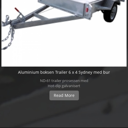
Aluminium boksen Trailer 6 x 4 Sydney med bur
ND-61 trailer prosessen med
Hot-dip galvanisert
overflatebehandling gjør det
Read More
mer sterk anti-korrosjon. Hot
dyppet galvanisert og fullt
sveiset. Ett stykke plate cuted,
ingen felles. Heavy Duty
kontrolløren Plate, helsveiset
kroppen med 2,5 etasjeForan
og bak åpne Tailgates, både