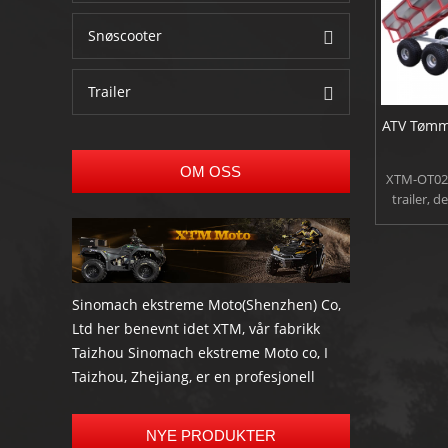
Snøscooter
Trailer
ATV Tømme
OM OSS
XTM-OT02
trailer, d
effektivt å
skogen m
siden s
tilhengere
eller loss
Sinomach ekstreme Moto(Shenzhen) Co,
Ltd her benevnt idet XTM, vår fabrikk
Taizhou Sinomach ekstreme Moto co, I
Taizhou, Zhejiang, er en profesjonell
produsent og eksportør mest høy kvalitet
Elektrisk scooter, elektrisk sykkel, gå kart,
NYE PRODUKTER