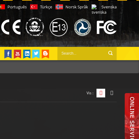
Português
Türkçe
Norsk Språk
Svenska
Vis :
Rutenettvisning
Listevisning