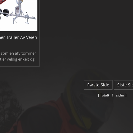
r Trailer Av Veien
 som en atv tømmer
et er veldig enkelt og
 laste og transportere
ed en kran på den.
tabilisatorer holde
n stabilt når lasting
Første Side
Siste Si
ing med boom heisen.
Totalt
1
sider